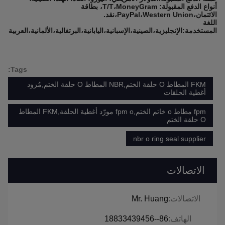
أنواع الدفع المقبولة: T/T،MoneyGram، بطاقة
الائتمان،PayPal،Western Union،نقد.
اللغة
المستخدمة:الإنجليزية،الصينية،الإسبانية،اليابانية،البرتغالية،الألمانية،العربية،ا
Tags:
FKM المطاط O حلقة الختم,NBR المطاط O حلقة الختم,مُزود
أغطية الحلقات
fpm مطاط o خاتم الختم,fpm o مورّد أغطية الحلقة,FKM المطاط
O حلقة الختم
nbr o ring seal supplier
الاتصالات
الاتصالات:
Mr. Huang
الهاتف:
86--18833439456