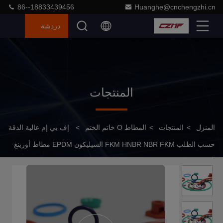
86--18833439456
Huanghe@cnchengzhi.cn
دردشة
المنتجات
المنزل
>
المنتجات
>
المطاط O خاتم الختم
>
إف بي إم عالية الدقة
حسب الطلب FKM HNBR NBR FKM السيليكون EPDM مطاط أورينغ
أغلفة O-Ring O-Rings