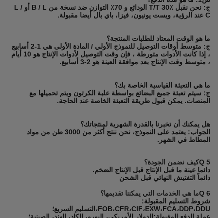
ج: نحن نقبل T/T 30٪ الودائع و 70٪ التوازن ضد نسخة من B / L أو L /
C عند الرؤية، ويست يونيون، فيزا، باي بال أيضا مقبولة.
ما هو الوقت المعتاد للطلبات المنتجة؟
ج: متوسط أوقات التوصيل للنموذج الأولي / المادة الأولى هي 1-2 أسابيع
، إذا كانت الأدوات متورطة ، فإن وقت التوصيل لأدوات الإنتاج هو 10 أيام
، متوسط وقت الإنتاج بعد موافقة العينة هو 2-3 أسابيع.
ما هي التعبئة القياسية الخاصة بك؟
ج: سيتم تعبئة جميع البضائع بواسطة علبة الكرتون ويتم تحميلها مع
المنصات. يمكن قبول طريقة التعبئة الخاصة عند الحاجة.
هل يمكنك أن تخبرنا بالقدرة الشهرية لمنتجاتك؟
الجواب: يعتمد على النموذج، نحن ننتج أكثر من 3000 طن من مواد
المطاط في الشهر.
Q 5
كيف نضمن الجودة؟
دائما عينة ما قبل الإنتاج قبل الإنتاج الضخم.
دائماً التفتيش النهائي قبل الشحن
Q 6
ما هي الخدمات التي يمكننا تقديمها؟
شروط التسليم المقبولة:
FOB،CFR،CIF،EXW،FCA،DDP،DDU،التسليم السريع؛
عملة الدفع المقبولة:الدولار الأمريكي، اليورو، الكاد، الهند، الصينية؛