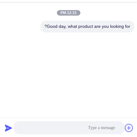
احصل على أفضل سعر
احصل على أفضل سعر
12:31 PM
Good day, what product are you looking for?
Xingtai Chengzhi Seals Co., Ltd.
Huanghe@cnchengzhi.cn
86--18833439456
هوانغكون، مقاطعة بينغشيانغ
الصين جودة جيدة خاتم ختم الزيت المورد. حقوق الطبع والنشر ©
2024-2025 Xingtai Chengzhi Seals Co., Ltd. . كل الحقوق
محفوظة.