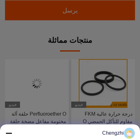
يرسل
منتجات مماثلة
فيديو
فيديو
Perfluoroether O حلقة آلة
قطر خط المطاط الفلوريني
مختومة مفاعل مضخة حلقة
6 × قطر خارجي 28-1000
مطاطية مقاومة للتآكل
مم مقاوم للتآكل عند درجات
Chengzhi
الحرارة العالية