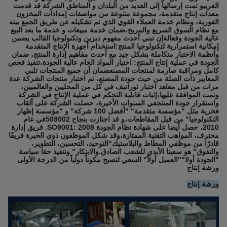
الغربيو تمت إرسالها إلى العديد من البلدان و المناطق الشركة قد قدمت
معدات إنتاج متقدمة، مجموعة متنوعة من مواصفات إمدادات المخزون
الفورية، ونظام خدمة العملاء القوي الذي تم تشكيله عن طريق الجمع بينه
مع نظام السوق السريع والمريح،ضمان خدمة مبيعات و خدمة ما بعد البيع
عالية الجودة وفعالةإن تبني أحدث مفهوم ديزين وتكنولوجيا القالب يضمن
إمكانية استمرارية لتكنولوجيا المنتج:استخدام أجهزة الإنتاج المتقدمة
وأنظمة الاختبار متكاملة بشكل جيد مع أحدث مفاهيم إدارة المنتج، ضمان
الجودة في عملية إنتاج المنتج: اختيار المواد الخام عالية الجودة،تنفيذ فحص
كامل ومراقبة صارمة لمنتجات المصنعضمان أن جميع المنتجات تلبي
المعايير ذات الصلة من حيث جودة المصنع، تم اختبار منتجات الشركة عدة
مرات من قبل معاهد اختبار ثوراتيف في كل من المحليين والعالميين،
وتمت الموافقة عليها،إثبات قابلية التحكم في عملية الإنتاج في الشركة
واستقرار جودة المنتجفي السنوات الأخيرة، حصلت الشركة على ألقاب
فخرية مثل "مؤسسة متقدمة" "أفضل 100 شركة" و "مؤسسة إظهار
التكنولوجيا" من قبل المقاطعات،و قد اجتازت بنجاح 509002في عام
2010، حصل أيضا على شهادة نظام الجودة SO9001: 2008. فريق إدارة
محترف، المواهب التقنية الممتازة،وقد شكل الموظفون ذوي الخبرة فريقًا
قادرًا من موظفي المطاط والبلاستيك"التوحيد، التحسين، التطوير،
والتفوق" هو سعينا الأبدي للشعب الصادق.والابتكار" وتنفيذ حقا سياسة
"الجودة أولا""العميل أولاً" السعي لتصبح مكوناً دولياً من الدرجة الأولى
ورشة إنتاج
ورشة إنتاج