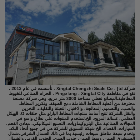
شركة Xingtal Chengzhi Seals Co ، [td ، تأسست في عام 2013 ،
تقع في مقاطعة Pingxlang ، Xingtal Clty ، الحزام الصناعي للخيوط
المطاطية.المصانع تغطي مساحة 3000 متر مربع، وهي شركة مصنعة
محترفة من أغطية المطاط الشاملة دمج الصيغة، وتكرير المطاط،
والصب، والتصميم. المعالجة، والاختبار. التعبئة والتغليف. التخزين
والنقل.الشركة تنتج أساسا منتجات المطاط البارلو مثل حلقات O، الهيكل
العظمي، غسالة المزيج، الخ.تستخدم المنتجات على نطاق واسع في
المجالات الصناعية مثل البتروكيماويات، التصنيع الميكانيكي، معادن الفحم،
السيارات، الفضاء، الخ شبكة التسويق للشركة هي في جميع أنحاء البلاد،
وتخدم سبعة مناطق مبيعات رئيسية بما في ذلك الشمال الشرقي،شمال
الصينشرق الصين، وسط الصين، جنوب الصين، الجنوب الغربي والشمال