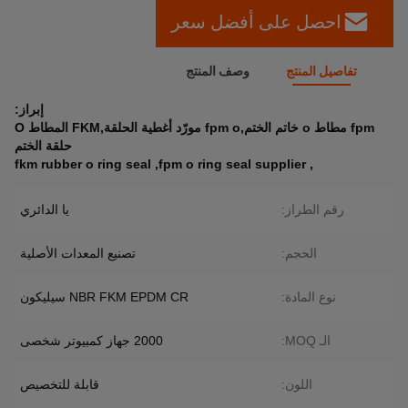
احصل على أفضل سعر
تفاصيل المنتج
وصف المنتج
إبراز:
fpm مطاط o خاتم الختم,fpm o مورّد أغطية الحلقة,FKM المطاط O
حلقة الختم
fkm rubber o ring seal
,
fpm o ring seal supplier
,
رقم الطراز:
يا الدائري
الحجم:
تصنيع المعدات الأصلية
نوع المادة:
NBR FKM EPDM CR سيليكون
الـ MOQ:
2000 جهاز كمبيوتر شخصى
اللون:
قابلة للتخصيص