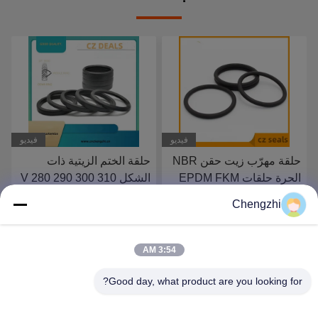
فيديو
فيديو
حلقة الختم الزيتية ذات
سجل عصا البستون
الشكل V 280 290 300 310
Tecnolan سجل النفط
315 X 310 315 320 X 15
السجل الهيدروليكي السجل
Chengzhi
16 20
الهندسة الآلات PTFE السجل
احصل على أفضل سعر
احصل على أفضل سعر
3:54 AM
Good day, what product are you looking for?