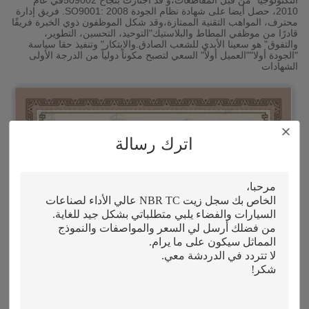
التكنولوجيا" من قبل المقاطعات،و قد اجتازت بنجاح 509002في عام
2010، حصل أيضا على شهادة نظام الجودة SO9001: 2008. فريق إدارة
محترف، المواهب التقنية الممتازة،وقد شكل الموظفون ذوي الخبرة فريقًا
قادرًا من موظفي المطاط والبلاستيك"التوحيد، التحسين، التطوير،
والتفوق" هو سعينا الأبدي للشعب الصادق.والابتكار" وتنفيذ حقا سياسة
"الجودة أولا""العميل أولاً" السعي لتصبح مكوناً دولياً من الدرجة الأولى
الشهادات
اترك رسالة