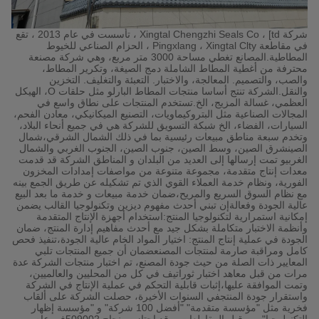
شركة Xingtal Chengzhi Seals Co ، [td ، تأسست في عام 2013 ، تقع
في مقاطعة Pingxlang ، Xingtal Clty ، الحزام الصناعي للخيوط
المطاطية.المصانع تغطي مساحة 3000 متر مربع، وهي شركة مصنعة
محترفة من أغطية المطاط الشاملة دمج الصيغة، وتكرير المطاط،
والصب، والتصميم. المعالجة، والاختبار. التعبئة والتغليف. التخزين
والنقل.الشركة تنتج أساسا منتجات المطاط البارلو مثل حلقات O، الهيكل
العظمي، غسالة المزيج، الخ.تستخدم المنتجات على نطاق واسع في
المجالات الصناعية مثل البتروكيماويات، التصنيع الميكانيكي، معادن الفحم،
السيارات، الفضاء، الخ شبكة التسويق للشركة هي في جميع أنحاء البلاد،
وتخدم سبعة مناطق مبيعات رئيسية بما في ذلك الشمال الشرقي،شمال
الصينشرق الصين، وسط الصين، جنوب الصين، الجنوب الغربي والشمال
الغربيو تمت إرسالها إلى العديد من البلدان و المناطق الشركة قد قدمت
معدات إنتاج متقدمة، مجموعة متنوعة من مواصفات إمدادات المخزون
الفورية، ونظام خدمة العملاء القوي الذي تم تشكيله عن طريق الجمع بينه
مع نظام السوق السريع والمريح،ضمان خدمة مبيعات و خدمة ما بعد البيع
عالية الجودة وفعالةإن تبني أحدث مفهوم ديزين وتكنولوجيا القالب يضمن
إمكانية استمرارية لتكنولوجيا المنتج:استخدام أجهزة الإنتاج المتقدمة
وأنظمة الاختبار متكاملة بشكل جيد مع أحدث مفاهيم إدارة المنتج، ضمان
الجودة في عملية إنتاج المنتج: اختيار المواد الخام عالية الجودة،تنفيذ فحص
كامل ومراقبة صارمة لمنتجات المصنعضمان أن جميع المنتجات تلبي
المعايير ذات الصلة من حيث جودة المصنع، تم اختبار منتجات الشركة عدة
مرات من قبل معاهد اختبار ثوراتيف في كل من المحليين والعالميين،
وتمت الموافقة عليها،إثبات قابلية التحكم في عملية الإنتاج في الشركة
واستقرار جودة المنتجفي السنوات الأخيرة، حصلت الشركة على ألقاب
فخرية مثل "مؤسسة متقدمة" "أفضل 100 شركة" و "مؤسسة إظهار