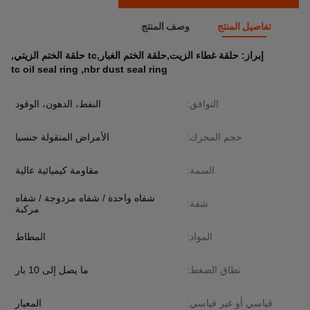
تفاصيل المنتج
وصف المنتج
إبراز:
حلقة غطاء الزيت,حلقة الختم الغبار,tc حلقة الختم الزيتي
,
tc oil seal ring
,
nbr dust seal ring
التوافق:
النفط، الدهون، الوقود
حجم المحرك:
الأمراض المنقولة جنسيا
السمة:
مقاومة كيميائية عالية
شفاه واحدة / شفاه مزدوجة / شفاه
شفة:
مركبة
المواد:
المطاط
نطاق الضغط:
ما يصل إلى 10 بار
قياسي أو غير قياسي:
المعيار