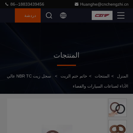
86--18833439456
Huanghe@cnchengzhi.cn
دردشة
المنتجات
المنزل
>
المنتجات
>
خاتم ختم الزيت
>
سجل زيت NBR TC عالي
الأداء لصناعات السيارات والفضاء