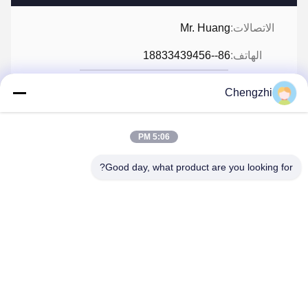
الاتصالات:
Mr. Huang
الهاتف:
86--18833439456
Chengzhi
نتحدث الآن
5:06 PM
Good day, what product are you looking for?
راسلنا بالبريد الإلكتروني