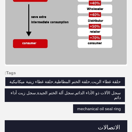
Tags:
حلقة غطاء الزيت,حلقة الختم المطاطية,حلقة غطاء زيتية ميكانيكية
سجل الآلات ذو الأداء الدائم,سجل آلة الختم الجيدة,سجل زيت أداء
دائم
mechanical oil seal ring
الاتصالات