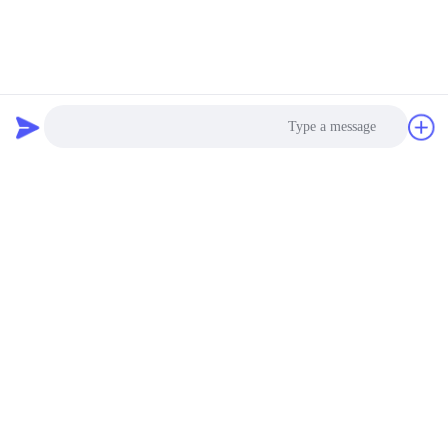
يرسل
منتجات مماثلة
Photo
Video Call
Audio Call
فيديو
فيديو