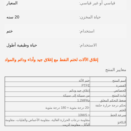
قياسي أو غير قياسي:
المعيار
حياة المخزن:
20 سنه
استخدام:
ختم
الاستخدام:
حياة وظيفية أطول
إغلاق الآلات لختم النفط مع إغلاق جيد وأداء ودائم والمواد
معايير المنتج
اسم المنتج
ختم الآلة
القشرة
PTFE
الخصائص
إغلاق جيد ودائم
مادة المنتج
من سبيكة إلى سبيكة
ضغط التحكم المغلق
≤1.2MPA
تحكم درجة حرارة حلقة
-20 درجة مئوية + 180 درجة مئوية
الختم
سرعة الخط
< 10M/S
مقاومة درجات الحرارة العالية، مقاومة الأحماض والقليات، مقاومة
التكافؤ
التآكل، مقاومة الزيت