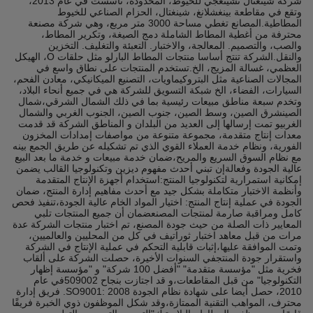
شركة شينغتال تشينغجي للخيوط، المحدودة، تأسست في عام 2013،
وتقع في مقاطعة بينغشلانغ، شينغتال، الحزام الصناعي للخيوط
المطاطية.المصانع تغطي مساحة 3000 متر مربع، وهي شركة مصنعة
محترفة من أغطية المطاط الشاملة دمج الصيغة، وتكرير المطاط،
والصب، والتصميم. المعالجة، والاختبار. التعبئة والتغليف. التخزين
والنقل.الشركة تنتج أساسا منتجات المطاط البارلو مثل حلقات O، الهيكل
العظمي، غسالة المزيج، الخ.تستخدم المنتجات على نطاق واسع في
المجالات الصناعية مثل البتروكيماويات، التصنيع الميكانيكي، معادن الفحم،
السيارات، الفضاء، الخ شبكة التسويق للشركة هي في جميع أنحاء البلاد،
وتخدم سبعة مناطق مبيعات رئيسية بما في ذلك الشمال الشرقي،شمال
الصينشرق الصين، وسط الصين، جنوب الصين، الجنوب الغربي والشمال
الغربيو تمت إرسالها إلى العديد من البلدان و المناطق الشركة قد قدمت
معدات إنتاج متقدمة، مجموعة متنوعة من مواصفات إمدادات المخزون
الفورية، ونظام خدمة العملاء القوي الذي تم تشكيله عن طريق الجمع بينه
مع نظام السوق السريع والمريح،ضمان خدمة مبيعات و خدمة ما بعد البيع
عالية الجودة وفعالةإن تبني أحدث مفهوم ديزين وتكنولوجيا القالب يضمن
إمكانية استمرارية لتكنولوجيا المنتج:استخدام أجهزة الإنتاج المتقدمة
وأنظمة الاختبار متكاملة بشكل جيد مع أحدث مفاهيم إدارة المنتج، ضمان
الجودة في عملية إنتاج المنتج: اختيار المواد الخام عالية الجودة،تنفيذ فحص
كامل ومراقبة صارمة لمنتجات المصنعضمان أن جميع المنتجات تلبي
المعايير ذات الصلة من حيث جودة المصنع، تم اختبار منتجات الشركة عدة
مرات من قبل معاهد اختبار ثوراتيف في كل من المحليين والعالميين،
وتمت الموافقة عليها،إثبات قابلية التحكم في عملية الإنتاج في الشركة
واستقرار جودة المنتجفي السنوات الأخيرة، حصلت الشركة على ألقاب
فخرية مثل "مؤسسة متقدمة" "أفضل 100 شركة" و "مؤسسة إظهار
التكنولوجيا" من قبل المقاطعات،و قد اجتازت بنجاح 509002في عام
2010، حصل أيضا على شهادة نظام الجودة SO9001: 2008. فريق إدارة
محترف، المواهب التقنية الممتازة،وقد شكل الموظفون ذوي الخبرة فريقًا