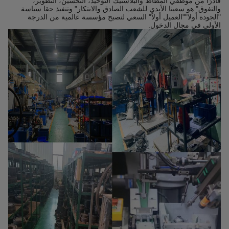
قادرًا من موظفي المطاط والبلاستيك"التوحيد، التحسين، التطوير،
والتفوق" هو سعينا الأبدي للشعب الصادق.والابتكار" وتنفيذ حقا سياسة
"الجودة أولا""العميل أولاً" السعي لتصبح مؤسسة عالمية من الدرجة
الأولى في مجال الدخول.