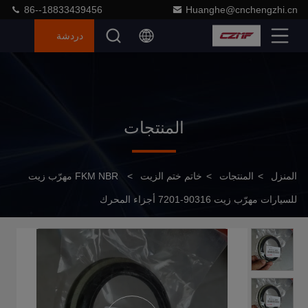
86--18833439456
Huanghe@cnchengzhi.cn
دردشة
المنتجات
المنزل
>
المنتجات
>
خاتم ختم الزيت
>
FKM NBR مهرّب زيت
للسيارات مهرّب زيت 90316-7201 أجزاء المحرك