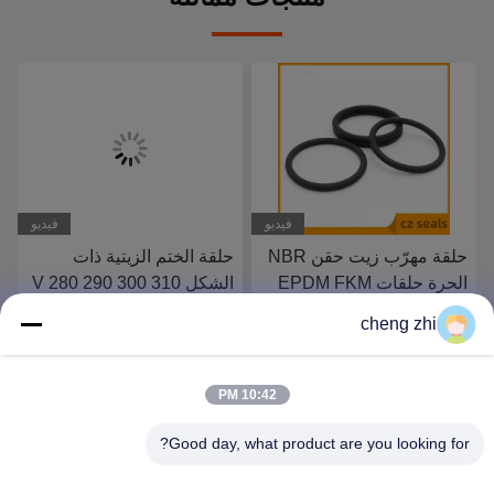
فيديو
فيديو
حلقة الختم الزيتية ذات
سجل عصا البستون
الشكل V 280 290 300 310
Tecnolan سجل النفط
315 X 310 315 320 X 15
السجل الهيدروليكي السجل
cheng zhi
16 20
الهندسة الآلات PTFE السجل
احصل على أفضل سعر
احصل على أفضل سعر
10:42 PM
Good day, what product are you looking for?