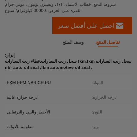
شروط الدفع: خطاب الاعتماد، T/T، ويسترن يونيون، موني جرام
القدرة على العرض: 30000 كيلوغرام/أسبوع
احصل على أفضل سعر
تفاصيل المنتج
وصف المنتج
إبراز:
سجل زيت السيارات fkm,fkm سجل زيت السيارات,غطاء زيت السيارات
nbr auto oil seal
,
fkm automotive oil seal
,
المواد:
FKM FPM NBR CR PU
درجة الحرارة:
درجة حرارة عالية
اللون:
الأخضر والبني والبرتقالي
وير:
مقاومة للأدوات