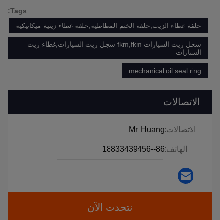
Tags:
حلقة غطاء الزيت,حلقة الختم المطاطية,حلقة غطاء زيتية ميكانيكية
سجل زيت السيارات fkm,fkm سجل زيت السيارات,غطاء زيت
السيارات
mechanical oil seal ring
الاتصالات
الاتصالات:
Mr. Huang
الهاتف:
86--18833439456
نتحدث الآن