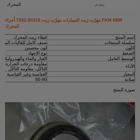
يتقدم:
المحرك
FKM NBR مهرّب زيت للسيارات مهرّب زيت 90316-7201 أجزاء
المحرك
اسم المنتج
غطاء زيت المحرك
سلسلة المنتجات
صنف كامل للقالبات المختو
اللون
لون مخصص
الضغط
نوع الإجهاد
الوسيط العامل
الغبار والماء والهيدروليكية
مقاومة درجات الحرارة العا
الأداء
التآكل، مقاومة التآكل
المعيار
القياسية وغير القياسية
صلابة
50-90
صورة المنتج