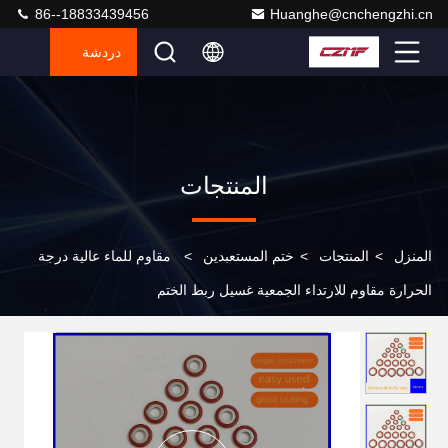
86--18833439456
Huanghe@cnchengzhi.cn
دردشة
المنتجات
المنزل
>
المنتجات
>
ختم المستعبدين
>
مقاوم للماء عالية درجة
الحرارة مقاوم للارتداء الجمعية غسيل ربط الختم