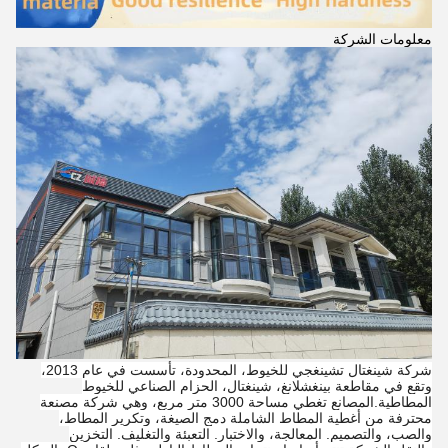
معلومات الشركة
اترك رسالة
شركة شينغتال تشينغجي للخيوط، المحدودة، تأسست في عام 2013،
وتقع في مقاطعة بينغشلانغ، شينغتال، الحزام الصناعي للخيوط
المطاطية.المصانع تغطي مساحة 3000 متر مربع، وهي شركة مصنعة
محترفة من أغطية المطاط الشاملة دمج الصيغة، وتكرير المطاط،
والصب، والتصميم. المعالجة، والاختبار. التعبئة والتغليف. التخزين