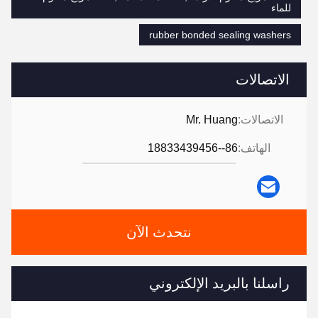
للماء
rubber bonded sealing washers
الاتصالات
الاتصالات:
Mr. Huang
الهاتف:
86--18833439456
نتحدث الآن
راسلنا بالبريد الإلكتروني