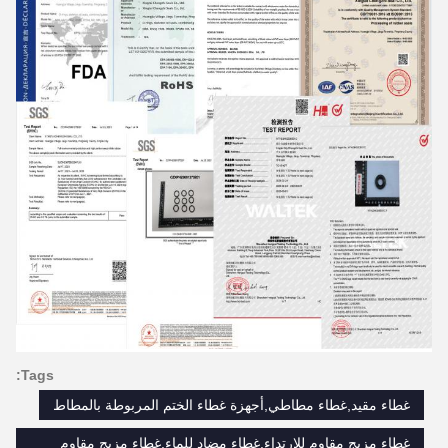
Tags:
غطاء مقيد,غطاء مطاطي,أجهزة غطاء الختم المربوطة بالمطاط
غطاء مزيج مقاوم للارتداء,غطاء مضاد للماء,غطاء مزيج مقاوم