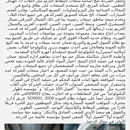
والنقل.الشركة تنتج أساسا منتجات المطاط البارلو مثل حلقات O، الهيكل
العظمي، غسالة المزيج، الخ.تستخدم المنتجات على نطاق واسع في
المجالات الصناعية مثل البتروكيماويات، التصنيع الميكانيكي، معادن الفحم،
السيارات، الفضاء، الخ شبكة التسويق للشركة هي في جميع أنحاء البلاد،
إرسال
وتخدم سبعة مناطق مبيعات رئيسية بما في ذلك الشمال الشرقي،شمال
الصينشرق الصين، وسط الصين، جنوب الصين، الجنوب الغربي والشمال
الغربيو تمت إرسالها إلى العديد من البلدان و المناطق الشركة قد قدمت
معدات إنتاج متقدمة، مجموعة متنوعة من مواصفات إمدادات المخزون
الفورية، ونظام خدمة العملاء القوي الذي تم تشكيله عن طريق الجمع بينه
مع نظام السوق السريع والمريح،ضمان خدمة مبيعات و خدمة ما بعد البيع
عالية الجودة وفعالةإن تبني أحدث مفهوم ديزين وتكنولوجيا القالب يضمن
إمكانية استمرارية لتكنولوجيا المنتج:استخدام أجهزة الإنتاج المتقدمة
وأنظمة الاختبار متكاملة بشكل جيد مع أحدث مفاهيم إدارة المنتج، ضمان
الجودة في عملية إنتاج المنتج: اختيار المواد الخام عالية الجودة،تنفيذ فحص
كامل ومراقبة صارمة لمنتجات المصنعضمان أن جميع المنتجات تلبي
المعايير ذات الصلة من حيث جودة المصنع، تم اختبار منتجات الشركة عدة
مرات من قبل معاهد اختبار ثوراتيف في كل من المحليين والعالميين،
وتمت الموافقة عليها،إثبات قابلية التحكم في عملية الإنتاج في الشركة
واستقرار جودة المنتجفي السنوات الأخيرة، حصلت الشركة على ألقاب
فخرية مثل "مؤسسة متقدمة" "أفضل 100 شركة" و "مؤسسة إظهار
التكنولوجيا" من قبل المقاطعات،و قد اجتازت بنجاح 509002في عام
2010، حصل أيضا على شهادة نظام الجودة SO9001: 2008. فريق إدارة
محترف، المواهب التقنية الممتازة،وقد شكل الموظفون ذوي الخبرة فريقًا
قادرًا من موظفي المطاط والبلاستيك"التوحيد، التحسين، التطوير،
والتفوق" هو سعينا الأبدي للشعب الصادق.والابتكار" وتنفيذ حقا سياسة
"الجودة أولا""العميل أولاً" السعي لتصبح مؤسسة عالمية من الدرجة
الأولى في مجال الدخول.