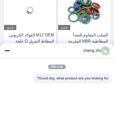
فيديو
فيديو
M12 OEM الفولاذ الكربوني
مزيج من غسالات الغسيل
المطاط النتريل O حلقة
المسطحة NBR FKM
غسالة الختم
المعدنية الغسالات الختامية
cheng zhi
المطاطية المسطحة
احصل على أفضل سعر
احصل على أفضل سعر
1:06 PM
Good day, what product are you looking for?
Xingtai Chengzhi Seals Co., Ltd.
Huanghe@cnchengzhi.cn