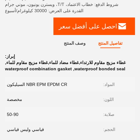
شروط الدفع: خطاب الاعتماد، T/T، ويسترن يونيون، موني جرام
القدرة على العرض: 30000 كيلوغرام/أسبوع
احصل على أفضل سعر
تفاصيل المنتج
وصف المنتج
إبراز:
غطاء مزيج مقاوم للارتداء,غطاء مضاد للماء,غطاء مزيج مقاوم للماء
,
waterproof combination gasket
,
waterproof bonded seal
المواد:
NBR EPM EPDM CR السيليكون
اللون:
مخصصة
صلابة:
50-90
الحجم:
قياسي وليس قياسي