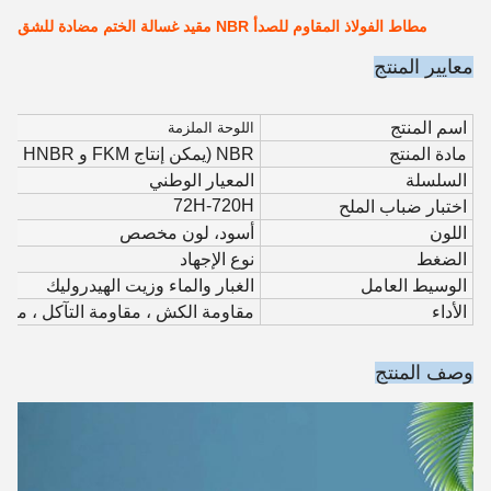
مطاط الفولاذ المقاوم للصدأ NBR مقيد غسالة الختم مضادة للشق
معايير المنتج
اسم المنتج
اللوحة الملزمة
مادة المنتج
NBR (يمكن إنتاج FKM و HNBR و EPDM ، إلخ)
السلسلة
المعيار الوطني
72H-720H
اختبار ضباب الملح
اللون
أسود، لون مخصص
الضغط
نوع الإجهاد
الوسيط العامل
الغبار والماء وزيت الهيدروليك
الأداء
مقاومة الكش ، مقاومة التآكل ، مقاو
وصف المنتج