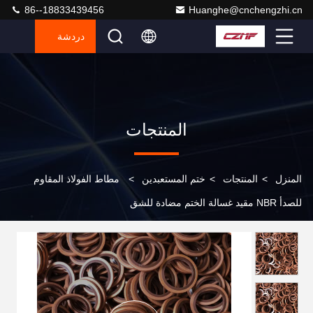
86--18833439456
Huanghe@cnchengzhi.cn
دردشة
المنتجات
المنزل
>
المنتجات
>
ختم المستعبدين
>
مطاط الفولاذ المقاوم
للصدأ NBR مقيد غسالة الختم مضادة للشق