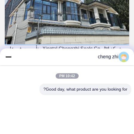
شركة Xingtal Chengzhi Seals Co ، [td ، تأسست في عام
2013 ، تقع في مقاطعة Pingxlang ، Xingtal Clty ، الحزام
cheng zhi
الصناعي للخيوط المطاطية.المصانع تغطي مساحة 3000 متر
مربع، وهي شركة مصنعة محترفة من أغطية المطاط الشاملة
دمج الصيغة، وتكرير المطاط، والصب، والتصميم. المعالجة،
10:42 PM
والاختبار. التعبئة والتغليف. التخزين والنقل.الشركة تنتج أساسا
منتجات المطاط البارلو مثل حلقات O، الهيكل العظمي، غسالة
المزيج، الخ.تستخدم المنتجات على نطاق واسع في المجالات
Good day, what product are you looking for?
الصناعية مثل البتروكيماويات، التصنيع الميكانيكي، معادن الفحم،
السيارات، الفضاء، الخ شبكة التسويق للشركة هي في جميع أنحاء
البلاد، وتخدم سبعة مناطق مبيعات رئيسية بما في ذلك الشمال
الشرقي،شمال الصينشرق الصين، وسط الصين، جنوب الصين،
الجنوب الغربي والشمال الغربيو تمت إرسالها إلى العديد من
البلدان و المناطق الشركة قد قدمت معدات إنتاج متقدمة،
مجموعة متنوعة من مواصفات إمدادات المخزون الفورية، ونظام
خدمة العملاء القوي الذي تم تشكيله عن طريق الجمع بينه مع