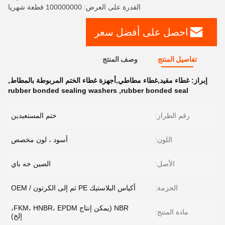
القدرة على العرض: 100000000 قطعة شهريا
احصل على أفضل سعر
تفاصيل المنتج
وصف المنتج
إبراز:
غطاء مقيد,غطاء مطاطي,أجهزة غطاء الختم المربوطة بالمطاط
,
rubber bonded sealing washers
,
rubber bonded seal
رقم الطراز:
ختم المستعبدين
اللون:
أسود ، لون مخصص
الأصل:
الصين خه باي
الحزمة:
أكياس البلاستيك PE ثم إلى الكرتون / OEM
NBR (يمكن إنتاج FKM، HNBR، EPDM،
مادة المنتج:
إلخ)