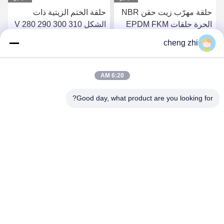
حلقة مهرّب زيت حقن NBR
حلقة الختم الزيتية ذات
الحرة حلقات EPDM FKM
الشكل V 280 290 300 310
المطاط النيتريلي O
315 X 310 315 320 X 15
cheng zhi
16 20
احصل على أفضل سعر
احصل على أفضل سعر
6:20 AM
Good day, what product are you looking for?
Xingtai Chengzhi Seals Co., Ltd.
Huanghe@cnchengzhi.cn
86--18833439456
هوانغكون، مقاطعة بينغشيانغ