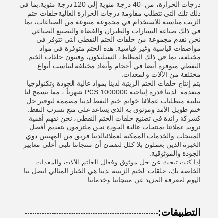
درجات الحرارة، من -40 درجة مئوية إلى 120 درجة مئوية.بما في
ذلك تلك التي تتطلب مقاومة درجات الحرارة العاليةحلقات ختم
الزيت مناسبة للاستخدام في مجموعة متنوعة من الصناعات، بما
في ذلك صناعة السيارات والطيران والفضاء والتصنيع الصناعي.
نحن نقدم مجموعة من حلقات الختم النفطي التي تتوفر في
مواصفات قياسية وغير قياسية. هذه الختم متوفرة في مواد
مختلفة، بما في ذلك المطاط، السيليكون، وفيتون.حلقات الختم
النفطي متوفرة أيضا في أحجام وأبعاد مختلفة لتناسب أنواع
مختلفة من الآلات والمعدات.
يتم إنتاج حلقات الختم الزيتية لدينا بمواد عالية الجودة وتكنولوجيا
متقدمة. لدينا قدرة إنتاجية 1000000 PCS شهرياً ، مما يسمح لنا
بتلبية متطلبات عملائنا.خواتم ختم النفط لدينا مصممة لتوفير حل
ختم طويل الأمد وموثوق به الذي يساعد على منع تسرب النفط.
كشركة رائدة في تصنيع حلقات الختم النفطي، نحن نفهم أهمية
تزويد عملائنا بمنتجات عالية الجودة.نحن ملتزمون بتقديم أفضل
المنتجات والخدمات الممكنة لعملائنالدينا فريق من المهنيين ذوي
الخبرة الذين يعملون بلا كلل لضمان أن منتجاتنا تلبي أعلى معايير
الجودة والموثوقية.
إذا كنت تبحث عن حل موثوق وفعال للخاتم للآلات والمعدات
الخاصة بك، حلقات الختم الزيتية لدينا هي الخيار المثالي.اتصل بنا
اليوم لمعرفة المزيد عن منتجاتنا وخدماتنا.
التطبيقات: