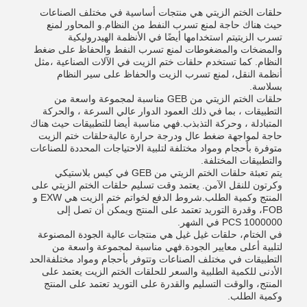
حلقات الختم الزيتي هي منتجات أساسية في مختلف الصناعات
حيث هناك حاجة لمنع تسرب النفط من النظام.و المحاور لمنع
تسرب الزيتيتم استخدامها أيضًا في الأنظمة الهيدروليكية
والمضخات والمضغوطات لمنع تسرب النفط والحفاظ على ضغط
النظام. كما تستخدم حلقات ختم الزيت في الآلات الصناعية ،مثل
أنظمة النقل، لمنع تسرب الزيت والحفاظ على سير النظام
بسلاسة.
حلقات الختم الزيتي من GEB مناسبة لمجموعة واسعة من
التطبيقات ، بما في ذلك العمود الدوار عالي السرعة ، والحركة
المتبادلة ، وحركة التذبذب.فهي مناسبة أيضا للتطبيقات حيث هناك
حاجة لمواجهة ضغط عال ودرجة حرارة عاليةحلقات ختم الزيت
متوفرة بأحجام ومواد مختلفة لتلبية الاحتياجات المحددة للصناعات
والتطبيقات المختلفة.
يتم تعبئة حلقات الختم الزيتي من GEB في كيس بلاستيكي
وكرتون للنقل الآمن. يعتمد وقت تسليم حلقات الختم الزيتي على
المنتج وكمية الطلب.شروط الدفع لخواتم ختم الزيت هي EXW و
FOB، وقدرة التوريد تعتمد على المنتج ويمكن أن تصل إلى
1000000 PCS في الشهر.
في الختام، حلقات غيل غيل هي منتجات عالية الجودة المصنوعة
لتلبية أعلى معايير الجودة.فهي مناسبة لمجموعة واسعة من
التطبيقات في مختلف الصناعات وتتوفر بأحجام ومواد مختلفةالحد
الأدنى للكمية الطلبية والسعر للحلقات الختم الزيت يعتمد على
المنتج، والوقت التسليم والقدرة على التوريد تعتمد على المنتج
وكمية الطلب.