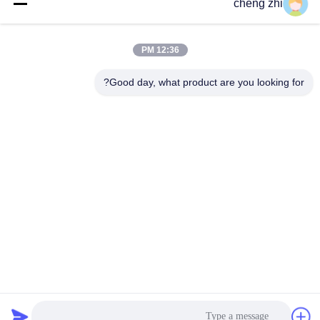
cheng zhi
مياه البحر
احصل على أفضل سعر
احصل على أفضل سعر
12:36 PM
Good day, what product are you looking for?
Xingtai Chengzhi Seals Co., Ltd.
Huanghe@cnchengzhi.cn
86--18833439456
هوانغكون، مقاطعة بينغشيانغ
الصين جودة جيدة خاتم ختم الزيت المورد. حقوق الطبع والنشر ©
2024-2025 Xingtai Chengzhi Seals Co., Ltd. . كل الحقوق