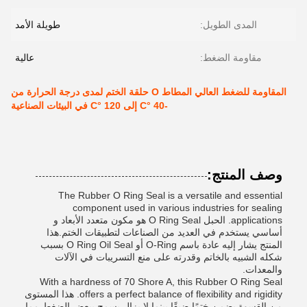
المدى الطويل:
طويلة الأمد
مقاومة الضغط:
عالية
المقاومة للضغط العالي المطاط O حلقة الختم لمدى درجة الحرارة من
-40 °C إلى 120 °C في البيئات الصناعية
وصف المنتج:
The Rubber O Ring Seal is a versatile and essential
component used in various industries for sealing
applications. الحبل O Ring Seal هو مكون متعدد الأبعاد و
أساسي يستخدم في العديد من الصناعات لتطبيقات الختم.هذا
المنتج يشار إليه عادة باسم O-Ring أو O Ring Oil Seal بسبب
شكله الشبيه بالخاتم وقدرته على منع التسريبات في الآلات
والمعدات.
With a hardness of 70 Shore A, this Rubber O Ring Seal
offers a perfect balance of flexibility and rigidity. هذا المستوى
من القسوة يضمن ختمًا ضيقًا بينما لا يزال يسمح ببعض الضغط،مما