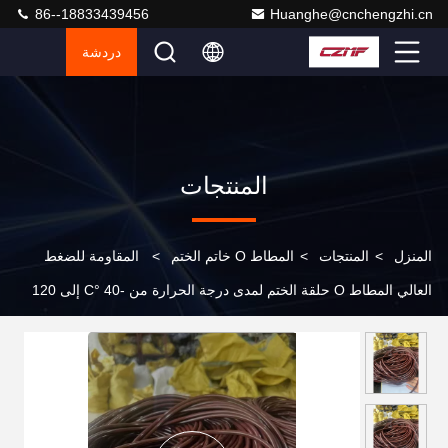
86--18833439456
Huanghe@cnchengzhi.cn
دردشة
المنتجات
المنزل
>
المنتجات
>
المطاط O خاتم الختم
>
المقاومة للضغط
العالي المطاط O حلقة الختم لمدى درجة الحرارة من -40 °C إلى 120
°C في البيئات الصناعية