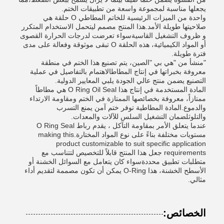
يجعلها مناسبة لمجموعة واسعة من تطبيقات الختم.
واحدة من الميزات الرئيسية للخاتم المطاطي O حلقة هي
صلاحيتها طويلة الأمد.هذا المنتج مصمم ليتحمل الاستخدام المتكرر
و ظروف التشغيل القاسيةسواء تعرضت لدرجات الحرارة القصوى
أو المواد الكيميائية، هذه الحلقة O تبقى موثوقة وفعالة على مدى
فترة طويلة.
"منشأ من "هي بي "الصين، يتم تصنيع هذا الختم في منطقة
معروفة بخبراتها في إنتاج المطاطالاهتمام بالتفاصيل في عملية
التصنيع يضمن منتج عالي الجودة يلبي المعايير الدولية.
المادة المستخدمة في إنتاج هذا O Ring Oil Seal هي مطاطاً
ممتازاً، معروفة بخصائصها الممتازة في الختم ومقاومة الارتداء
والدموع.المادة المطاطية توفر ختم آمن يمنع التسرب
والتلوثلضمان التشغيل السلس للآلات والمعدات.
عندما يتعلق الأمر بمقاومة التآكل ، يقدم رباط O Ring Seal
مستويات مختلفة بناءً على نوع المواد المختارة.making this
product customizable to suit specific application
requirements جعل هذا المنتج قابلاً للتخصيص لتتناسب مع
متطلبات تطبيق محددةسواء كان يتعامل مع السوائل الخشنة أو
الأسطح الخشنة، هذا O-Ring يمكن أن تكون مصممة لتقديم أداء
مثالي.
الخصائص: