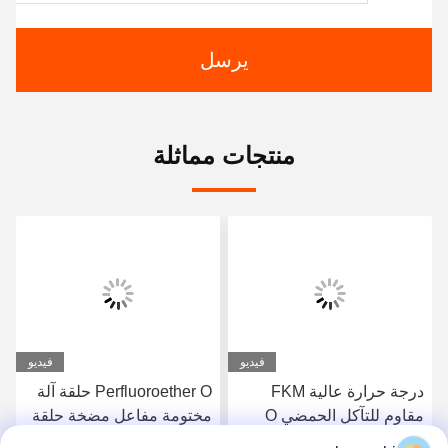
يرسل
منتجات مماثلة
فيديو
فيديو
درجة حرارة عالية FKM
Perfluoroether O حلقة آلة
مقاوم للتآكل الحمضي O
مختومة مفاعل مضخة حلقة
حلقة عنصر الختم الفلورية
مطاطية مقاومة للتآكل