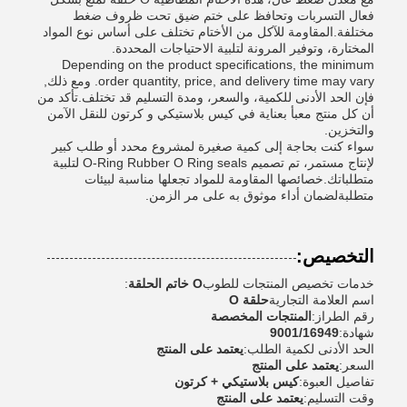
فعال التسربات وتحافظ على ختم ضيق تحت ظروف ضغط
مختلفة.المقاومة للآكل من الأختام تختلف على أساس نوع المواد
المختارة، وتوفير المرونة لتلبية الاحتياجات المحددة.
Depending on the product specifications, the minimum
order quantity, price, and delivery time may vary. ومع ذلك,
فإن الحد الأدنى للكمية، والسعر، ومدة التسليم قد تختلف.تأكد من
أن كل منتج معبأ بعناية في كيس بلاستيكي و كرتون للنقل الآمن
والتخزين.
سواء كنت بحاجة إلى كمية صغيرة لمشروع محدد أو طلب كبير
لإنتاج مستمر، تم تصميم O-Ring Rubber O Ring seals لتلبية
متطلباتك.خصائصها المقاومة للمواد تجعلها مناسبة لبيئات
متطلبةلضمان أداء موثوق به على مر الزمن.
التخصيص:
خدمات تخصيص المنتجات للطوب
O خاتم الحلقة
:
اسم العلامة التجارية
حلقة O
رقم الطراز:
المنتجات المخصصة
شهادة:
9001/16949
الحد الأدنى لكمية الطلب:
يعتمد على المنتج
السعر:
يعتمد على المنتج
تفاصيل العبوة:
كيس بلاستيكي + كرتون
وقت التسليم:
يعتمد على المنتج