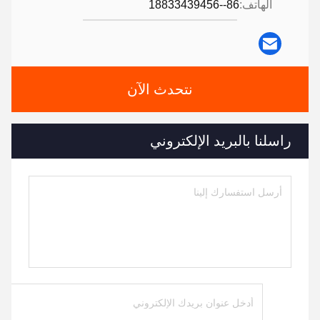
الهاتف:
86--18833439456
نتحدث الآن
راسلنا بالبريد الإلكتروني