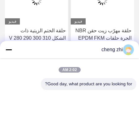
فيديو
فيديو
حلقة مهرّب زيت حقن NBR
حلقة الختم الزيتية ذات
الحرة حلقات EPDM FKM
الشكل V 280 290 300 310
المطاط النيتريلي O
315 X 310 315 320 X 15
cheng zhi
16 20
احصل على أفضل سعر
احصل على أفضل سعر
2:02 AM
Good day, what product are you looking for?
Xingtai Chengzhi Seals Co., Ltd.
Huanghe@cnchengzhi.cn
86--18833439456