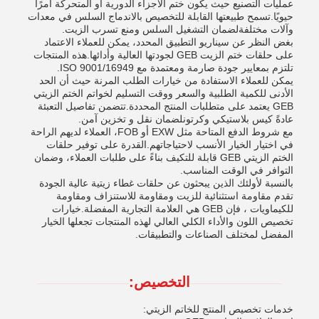
عمليات التصنيع حيث يكون ختم الأجزاء الدورية أو المتحركة أمرًا
حيويًا.تسمح طبيعتها القابلة للتخصيص بالاندماج السلس في معدات
وآلات مختلفةلضمان التشغيل السلس ومنع تسرب الزيت.
بغض النظر عن سيناريو التطبيق المحدد، يمكن للعملاء الاعتماد
على حلقات ختم الزيت GEB لجودتها العالية وأدائها.هذه المنتجات
تلتزم بمعايير جودة صارمة ومعتمدة مع ISO 9001/16949.
يمكن للعملاء الاستفادة من خيارات الطلب المرنة حيث أن الحد
الأدنى للكمية الطلبية والسعر ووقت التسليم لخواتم الختم الزيتي
GEB يعتمد على متطلبات المنتج المحددة.تتضمن تفاصيل التعبئة
عادةً كيس بلاستيكي وكرتونلضمان نقل و تخزين آمن.
مع شروط الدفع المتاحة مثل EXW أو FOB، العملاء لديهم الراحة
في اختيار الخيار الأنسب لاحتياجاتهم.القدرة على توفير حلقات
الختم الزيتي GEB قابلة للتكيف بناءً على طلبات العملاء، وضمان
التوافر في الوقت المناسب.
بالنسبة لأولئك الذين يبحثون عن حلقات غطاء زيتية عالية الجودة
تقدم مقاومة استثنائية للزيت ومقاومة للاستنزاف ومقاومة
للكيماويات ، فإن GEB هي العلامة التجارية المفضلة.خيارات
تخصيص اللون والأداء الكلي العالي لهذه المنتجات تجعلها الخيار
المفضل لمختلف الصناعات والتطبيقات.
التخصيص:
خدمات تخصيص المنتج للخاتم الزيتي: