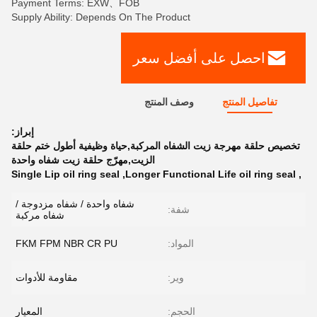
Payment Terms: EXW、FOB
Supply Ability: Depends On The Product
احصل على أفضل سعر
تفاصيل المنتج
وصف المنتج
إبراز:
تخصيص حلقة مهرجة زيت الشفاه المركبة,حياة وظيفية أطول ختم حلقة
الزيت,مهرّج حلقة زيت شفاه واحدة
Single Lip oil ring seal
,
Longer Functional Life oil ring seal
,
شفاه واحدة / شفاه مزدوجة /
شفة:
شفاه مركبة
المواد:
FKM FPM NBR CR PU
وير:
مقاومة للأدوات
الحجم:
المعيار