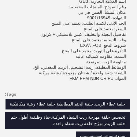
اسم العلامة التجارية: GEB
رقم النموذج: المنتجات المخصصة
مكان المنشأ: الصين هي بي
الشهادة: 9001/16949
الحد الأدنى لكمية الطلب: يعتمد على المنتج
السعر: يعتمد على المنتج
تفاصيل التعبئة والتغليف: كيس بلاستيكي + كرتون
وقت التسليم: يعتمد على المنتج
شروط الدفع: EXW، FOB
القدرة على التوريد: يعتمد على المنتج
السمة: مقاومة كيميائية عالية
مقاومة الزيت: مرتفعة
الوسائط المطبقة: زيت التشحيم، الزيت المعدني، الخ.
الشفة: شفة واحدة / شفتان مزدوجة / شفة مركبة
المواد: FKM FPM NBR CR PU
Tags:
حلقة غطاء الزيت,حلقة الختم المطاطية,حلقة غطاء زيتية ميكانيكية
تخصيص حلقة مهرجة زيت الشفاه المركبة,حياة وظيفية أطول ختم
حلقة الزيت,مهرّج حلقة زيت شفاه واحدة
mechanical oil seal ring