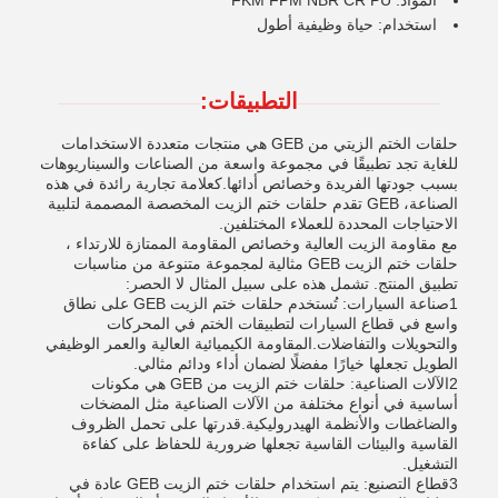
المواد: FKM FPM NBR CR PU
استخدام: حياة وظيفية أطول
التطبيقات:
حلقات الختم الزيتي من GEB هي منتجات متعددة الاستخدامات
للغاية تجد تطبيقًا في مجموعة واسعة من الصناعات والسيناريوهات
بسبب جودتها الفريدة وخصائص أدائها.كعلامة تجارية رائدة في هذه
الصناعة، GEB تقدم حلقات ختم الزيت المخصصة المصممة لتلبية
الاحتياجات المحددة للعملاء المختلفين.
مع مقاومة الزيت العالية وخصائص المقاومة الممتازة للارتداء ،
حلقات ختم الزيت GEB مثالية لمجموعة متنوعة من مناسبات
تطبيق المنتج. تشمل هذه على سبيل المثال لا الحصر:
1صناعة السيارات: تُستخدم حلقات ختم الزيت GEB على نطاق
واسع في قطاع السيارات لتطبيقات الختم في المحركات
والتحويلات والتفاضلات.المقاومة الكيميائية العالية والعمر الوظيفي
الطويل تجعلها خيارًا مفضلًا لضمان أداء ودائم مثالي.
2الآلات الصناعية: حلقات ختم الزيت من GEB هي مكونات
أساسية في أنواع مختلفة من الآلات الصناعية مثل المضخات
والضاغطات والأنظمة الهيدروليكية.قدرتها على تحمل الظروف
القاسية والبيئات القاسية تجعلها ضرورية للحفاظ على كفاءة
التشغيل.
3قطاع التصنيع: يتم استخدام حلقات ختم الزيت GEB عادة في