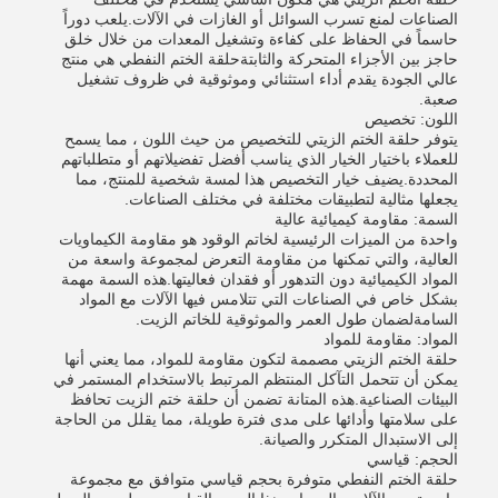
الصناعات لمنع تسرب السوائل أو الغازات في الآلات.يلعب دوراً
حاسماً في الحفاظ على كفاءة وتشغيل المعدات من خلال خلق
حاجز بين الأجزاء المتحركة والثابتةحلقة الختم النفطي هي منتج
عالي الجودة يقدم أداء استثنائي وموثوقية في ظروف تشغيل
صعبة.
اللون: تخصيص
يتوفر حلقة الختم الزيتي للتخصيص من حيث اللون ، مما يسمح
للعملاء باختيار الخيار الذي يناسب أفضل تفضيلاتهم أو متطلباتهم
المحددة.يضيف خيار التخصيص هذا لمسة شخصية للمنتج، مما
يجعلها مثالية لتطبيقات مختلفة في مختلف الصناعات.
السمة: مقاومة كيميائية عالية
واحدة من الميزات الرئيسية لخاتم الوقود هو مقاومة الكيماويات
العالية، والتي تمكنها من مقاومة التعرض لمجموعة واسعة من
المواد الكيميائية دون التدهور أو فقدان فعاليتها.هذه السمة مهمة
بشكل خاص في الصناعات التي تتلامس فيها الآلات مع المواد
السامةلضمان طول العمر والموثوقية للخاتم الزيت.
المواد: مقاومة للمواد
حلقة الختم الزيتي مصممة لتكون مقاومة للمواد، مما يعني أنها
يمكن أن تتحمل التآكل المنتظم المرتبط بالاستخدام المستمر في
البيئات الصناعية.هذه المتانة تضمن أن حلقة ختم الزيت تحافظ
على سلامتها وأدائها على مدى فترة طويلة، مما يقلل من الحاجة
إلى الاستبدال المتكرر والصيانة.
الحجم: قياسي
حلقة الختم النفطي متوفرة بحجم قياسي متوافق مع مجموعة