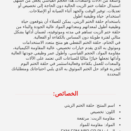
واسعة من الآلات والمعدات.هذا الحجم القياسي يجعل من السهل
استبدال حلقات ختم الزيت الحالية دون الحاجة إلى تخصيص أو
تعديلات، توفير الوقت والجهد أثناء الصيانة أو الإصلاحات.
استخدام: حياة وظيفية أطول
باستخدام حلقة الختم الزيتي، يمكن للعملاء أن يتوقعون حياة
وظيفية أطول لمعداتهم ومعداتهم.المواد عالية الجودة والبناء من
حلقة ختم الزيت تساهم في مدته وموثوقيته، لضمان أدائها بشكل
مثالي لفترة طويلة دون المساس بالكفاءة أو الفعالية.
في الختام، حلقة الختم النفطي هو منتج متعدد الاستخدامات
وموثوق به الذي يقدم خيارات تخصيص، عالية المقاومة الكيميائية،
مقاومة المواد، الحجم القياسي، وأطول عمر وظيفي.جودتها العالية
وأدائها تجعلها خيارًا مثاليًا للصناعات التي تعتمد على الآلات
والمعدات للعمل بكفاءة وفعاليةاستثمر في حلقة الختم اليوم
لتجربة فوائد حل الختم الموثوق به الذي يلبي احتياجاتك ومتطلباتك
المحددة
الخصائص:
اسم المنتج: حلقة الختم الزيتي
اللون: تخصيص
مقاومة الزيت: مرتفعة
المواد: مقاومة للمواد