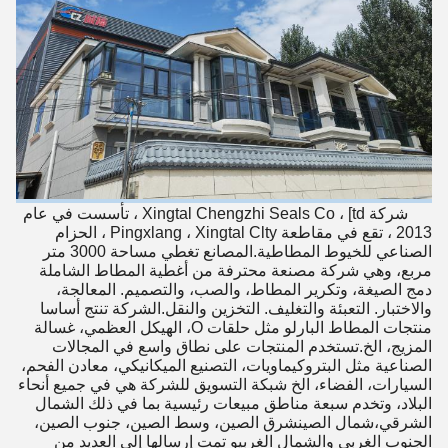
شركة Xingtal Chengzhi Seals Co ، [td ، تأسست في عام
2013 ، تقع في مقاطعة Pingxlang ، Xingtal Clty ، الحزام
الصناعي للخيوط المطاطية.المصانع تغطي مساحة 3000 متر
مربع، وهي شركة مصنعة محترفة من أغطية المطاط الشاملة
دمج الصيغة، وتكرير المطاط، والصب، والتصميم. المعالجة،
والاختبار. التعبئة والتغليف. التخزين والنقل.الشركة تنتج أساسا
منتجات المطاط البارلو مثل حلقات O، الهيكل العظمي، غسالة
المزيج، الخ.تستخدم المنتجات على نطاق واسع في المجالات
الصناعية مثل البتروكيماويات، التصنيع الميكانيكي، معادن الفحم،
السيارات، الفضاء، الخ شبكة التسويق للشركة هي في جميع أنحاء
البلاد، وتخدم سبعة مناطق مبيعات رئيسية بما في ذلك الشمال
الشرقي،شمال الصينشرق الصين، وسط الصين، جنوب الصين،
الجنوب الغربي والشمال الغربيو تمت إرسالها إلى العديد من