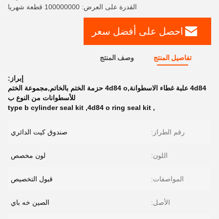
القدرة على العرض: 100000000 قطعة شهريا
احصل على أفضل سعر
تفاصيل المنتج
وصف المنتج
إبراز:
4d84 علبة غطاء الاسطوانة,4d84 o حزمة الختم بالخاتم,مجموعة الختم
للأسطوانات من النوع ب
type b cylinder seal kit
,
4d84 o ring seal kit
,
رقم الطراز:
صندوق كيت الدائري
اللون:
لون مخصص
المواصفات:
قبول التخصيص
الأصل:
الصين خه باي