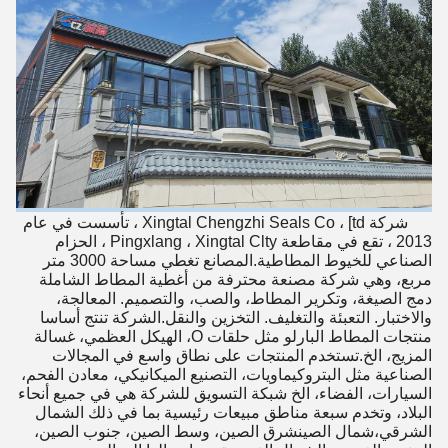
شركة Xingtal Chengzhi Seals Co ، [td ، تأسست في عام
2013 ، تقع في مقاطعة Pingxlang ، Xingtal Clty ، الحزام
الصناعي للخيوط المطاطية.المصانع تغطي مساحة 3000 متر
مربع، وهي شركة مصنعة محترفة من أغطية المطاط الشاملة
دمج الصيغة، وتكرير المطاط، والصب، والتصميم. المعالجة،
والاختبار. التعبئة والتغليف. التخزين والنقل.الشركة تنتج أساسا
منتجات المطاط البارلو مثل حلقات O، الهيكل العظمي، غسالة
المزيج، الخ.تستخدم المنتجات على نطاق واسع في المجالات
الصناعية مثل البتروكيماويات، التصنيع الميكانيكي، معادن الفحم،
السيارات، الفضاء، الخ شبكة التسويق للشركة هي في جميع أنحاء
البلاد، وتخدم سبعة مناطق مبيعات رئيسية بما في ذلك الشمال
الشرقي،شمال الصينشرق الصين، وسط الصين، جنوب الصين،