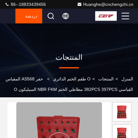
86--18833439456
Huanghe@cnchengzhi.cn
دردشة
المنتجات
المنزل
>
المنتجات
>
O طقم الختم الدائري
>
حفر AS568 المقياس
القياسي 382PCS 397PCS مطاطي الختم NBR FKM السيليكون O
حلقة مجموعة صناديق مجموعة الخدمة