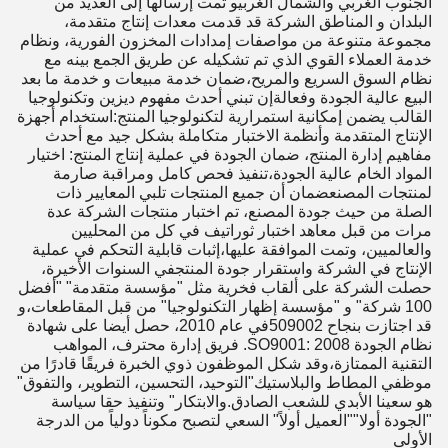
الجنوب الغربي والشمال الغربيو تمت إرسالها إلى العديد من
البلدان و المناطق الشركة قد قدمت معدات إنتاج متقدمة،
مجموعة متنوعة من مواصفات إمدادات المخزون الفورية، ونظام
خدمة العملاء القوي الذي تم تشكيله عن طريق الجمع بينه مع
نظام السوق السريع والمريح،ضمان خدمة مبيعات و خدمة ما بعد
البيع عالية الجودة وفعالةإن تبني أحدث مفهوم ديزين وتكنولوجيا
القالب يضمن إمكانية استمرارية لتكنولوجيا المنتج:استخدام أجهزة
الإنتاج المتقدمة وأنظمة الاختبار متكاملة بشكل جيد مع أحدث
مفاهيم إدارة المنتج، ضمان الجودة في عملية إنتاج المنتج: اختيار
المواد الخام عالية الجودة،تنفيذ فحص كامل ومراقبة صارمة
لمنتجات المصنعضمان أن جميع المنتجات تلبي المعايير ذات
الصلة من حيث جودة المصنع، تم اختبار منتجات الشركة عدة
مرات من قبل معاهد اختبار ثوراتيف في كل من المحليين
والعالميين، وتمت الموافقة عليها،إثبات قابلية التحكم في عملية
الإنتاج في الشركة واستقرار جودة المنتجفي السنوات الأخيرة،
حصلت الشركة على ألقاب فخرية مثل "مؤسسة متقدمة" "أفضل
100 شركة" و "مؤسسة إظهار التكنولوجيا" من قبل المقاطعات،و
قد اجتازت بنجاح 509002في عام 2010، حصل أيضا على شهادة
نظام الجودة SO9001: 2008. فريق إدارة محترف، المواهب
التقنية الممتازة،وقد شكل الموظفون ذوي الخبرة فريقًا قادرًا من
موظفي المطاط والبلاستيك"التوحيد، التحسين، التطوير، والتفوق"
هو سعينا الأبدي للشعب الصادق.والابتكار" وتنفيذ حقا سياسة
"الجودة أولا""العميل أولاً" السعي لتصبح مكوناً دولياً من الدرجة
الأولى