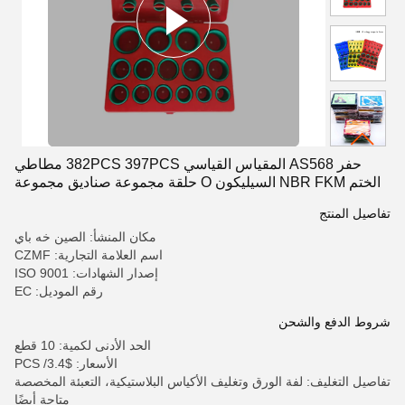
حفر AS568 المقياس القياسي 382PCS 397PCS مطاطي
الختم NBR FKM السيليكون O حلقة مجموعة صناديق مجموعة
الخدمة
تفاصيل المنتج
مكان المنشأ: الصين خه باي
اسم العلامة التجارية: CZMF
إصدار الشهادات: ISO 9001
رقم الموديل: EC
شروط الدفع والشحن
الحد الأدنى لكمية: 10 قطع
الأسعار: $3.4/ PCS
تفاصيل التغليف: لفة الورق وتغليف الأكياس البلاستيكية، التعبئة المخصصة
متاحة أيضًا