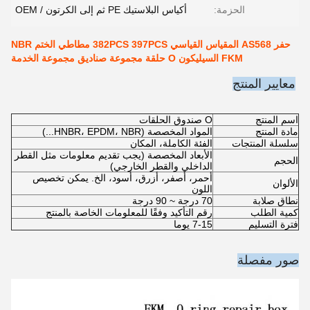
الحزمة:
أكياس البلاستيك PE ثم إلى الكرتون / OEM
حفر AS568 المقياس القياسي 382PCS 397PCS مطاطي الختم NBR
FKM السيليكون O حلقة مجموعة صناديق مجموعة الخدمة
معايير المنتج
اسم المنتج
O صندوق الحلقات
مادة المنتج
المواد المخصصة (HNBR، EPDM، NBR...)
سلسلة المنتجات
الفئة الكاملة، المكان
الأبعاد المخصصة (يجب تقديم معلومات مثل القطر
الحجم
الداخلي والقطر الخارجي)
أحمر، أصفر، أزرق، أسود، الخ. يمكن تخصيص
الألوان
اللون
نطاق صلابة
70 درجة ~ 90 درجة
كمية الطلب
رقم التأكيد وفقًا للمعلومات الخاصة بالمنتج
فترة التسليم
7-15 يوما
صور مفصلة