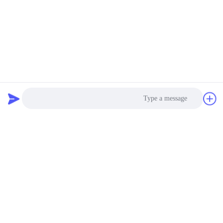
Photo
Video Call
Audio Call