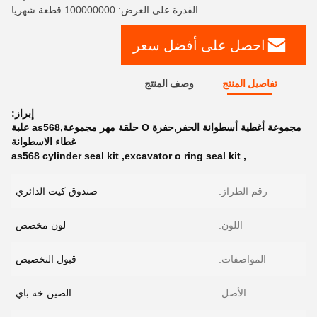
القدرة على العرض: 100000000 قطعة شهريا
احصل على أفضل سعر
تفاصيل المنتج
وصف المنتج
إبراز:
مجموعة أغطية أسطوانة الحفر,حفرة O حلقة مهر مجموعة,as568 علبة
غطاء الاسطوانة
as568 cylinder seal kit
,
excavator o ring seal kit
,
رقم الطراز:
صندوق كيت الدائري
اللون:
لون مخصص
المواصفات:
قبول التخصيص
الأصل:
الصين خه باي