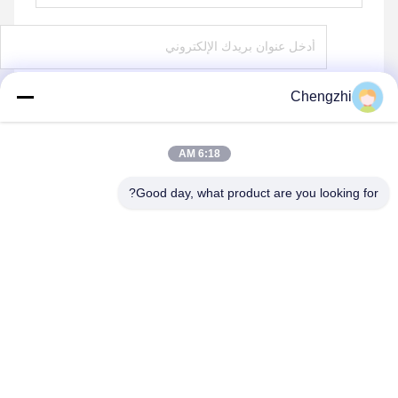
Chengzhi
يرسل
6:18 AM
Good day, what product are you looking for?
Xingtai Chengzhi Seals Co., Ltd.
Huanghe@cnchengzhi.cn
86--18833439456
هوانغكون، مقاطعة بينغشيانغ