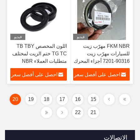
فيديو
فيديو
FKM NBR مهرّب زيت
اللون المخصص TB TBY
للسيارات مهرّب زيت
TG TC ختم الزيت لمختلف
90316-7201 أجزاء المحرك
متطلبات العملاء NBR
FKM ACM FPM
احصل على أفضل سعر
احصل على أفضل سعر
20
19
18
17
16
15
22
21
الاتصالات