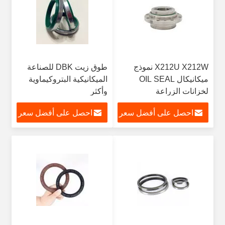
X212U X212W نموذج
طوق زيت DBK للصناعة
ميكانيكال OIL SEAL
الميكانيكية البتروكيماوية
لخزانات الزراعة
وأكثر
احصل على أفضل سعر
احصل على أفضل سعر